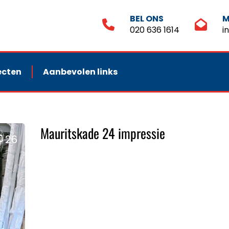
BEL ONS
M
020 636 1614
i
ecten
Aanbevolen links
Mauritskade 24 impressie
26