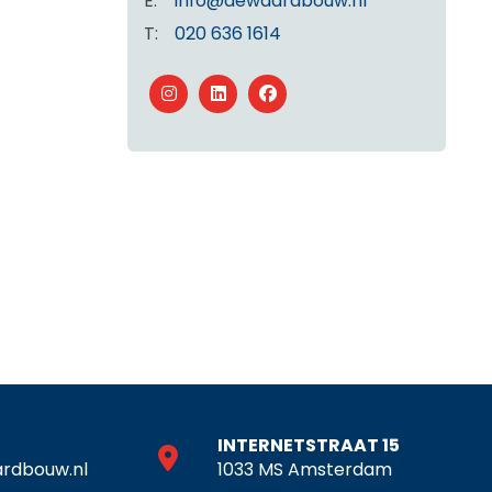
E:
info@dewaardbouw.nl
T:
020 636 1614
INTERNETSTRAAT 15
rdbouw.nl
1033 MS Amsterdam