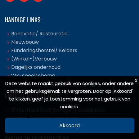
HANDIGE LINKS
Renovatie/ Restauratie
Nieuwbouw
Funderingsherstel/ Kelders
(Winkel-)Verbouw
Dagelijks onderhoud
WK-speelschema
X
X
Deze website maakt gebruik van cookies, onder andere
Deze website maakt gebruik van cookies, onder andere
om het gebruiksgemak te vergroten. Door op 'Akkoord'
om het gebruiksgemak te vergroten. Door op 'Akkoord'
VOOR DE MEDEWERKERS
te klikken, geef je toestemming voor het gebruik van
te klikken, geef je toestemming voor het gebruik van
cookies.
cookies.
Onderhoud bedrijfswagen/ bedrijfsbus
Verlof-/ vakantieaanvraag
Akkoord
Akkoord
ERKEND EN GECERTIFICEERD