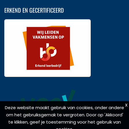
ERKEND EN GECERTIFICEERD
X
X
Deze website maakt gebruik van cookies, onder andere
Deze website maakt gebruik van cookies, onder andere
om het gebruiksgemak te vergroten. Door op 'Akkoord'
om het gebruiksgemak te vergroten. Door op 'Akkoord'
te klikken, geef je toestemming voor het gebruik van
te klikken, geef je toestemming voor het gebruik van