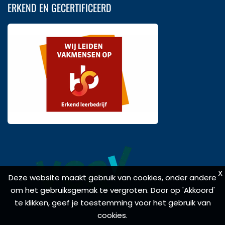
ERKEND EN GECERTIFICEERD
X
X
Deze website maakt gebruik van cookies, onder andere
Deze website maakt gebruik van cookies, onder andere
om het gebruiksgemak te vergroten. Door op 'Akkoord'
om het gebruiksgemak te vergroten. Door op 'Akkoord'
te klikken, geef je toestemming voor het gebruik van
te klikken, geef je toestemming voor het gebruik van
cookies.
cookies.