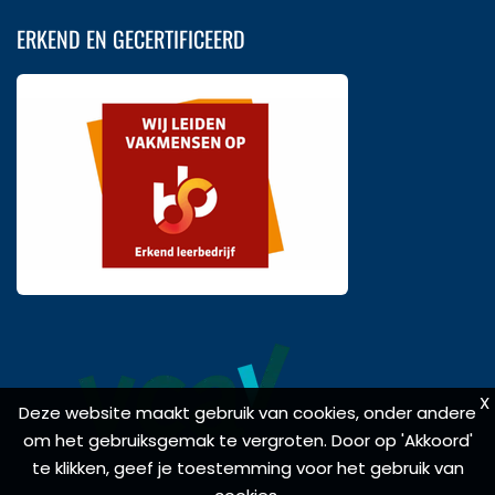
ERKEND EN GECERTIFICEERD
X
X
Deze website maakt gebruik van cookies, onder andere
Deze website maakt gebruik van cookies, onder andere
om het gebruiksgemak te vergroten. Door op 'Akkoord'
om het gebruiksgemak te vergroten. Door op 'Akkoord'
te klikken, geef je toestemming voor het gebruik van
te klikken, geef je toestemming voor het gebruik van