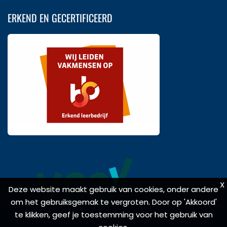
ERKEND EN GECERTIFICEERD
X
X
Deze website maakt gebruik van cookies, onder andere
Deze website maakt gebruik van cookies, onder andere
om het gebruiksgemak te vergroten. Door op 'Akkoord'
om het gebruiksgemak te vergroten. Door op 'Akkoord'
te klikken, geef je toestemming voor het gebruik van
te klikken, geef je toestemming voor het gebruik van