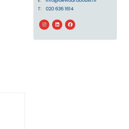
E:
info@dewaardbouw.nl
T:
020 636 1614